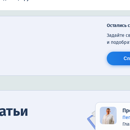
Остались 
Задайте с
и подобра
Сп
атьи
Пр
Пе
Гла