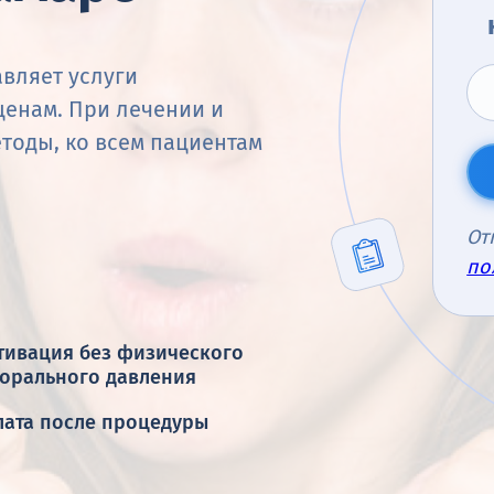
вляет услуги
енам. При лечении и
тоды, ко всем пациентам
От
по
тивация без физического
морального давления
лата после процедуры