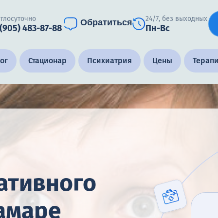
углосуточно
24/7, без выходных
Обратиться
 (905) 483-87-88
Пн-Вс
ог
Стационар
Психиатрия
Цены
Терап
ативного
Самаре