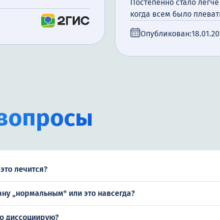
Постепенно стало легче
когда всем было плеват
Опубликован:
18.01.2
вопросы
это лечится?
ану „нормальным" или это навсегда?
то диссоциирую?