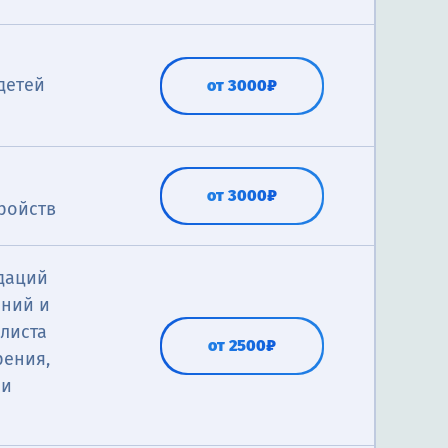
детей
от 3000₽
от 3000₽
ройств
ндаций
аний и
листа
от 2500₽
рения,
 и