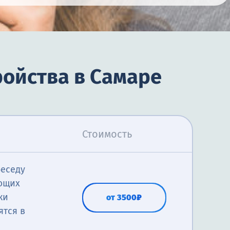
ройства в Самаре
Стоимость
беседу
ующих
ки
от 3500₽
ятся в