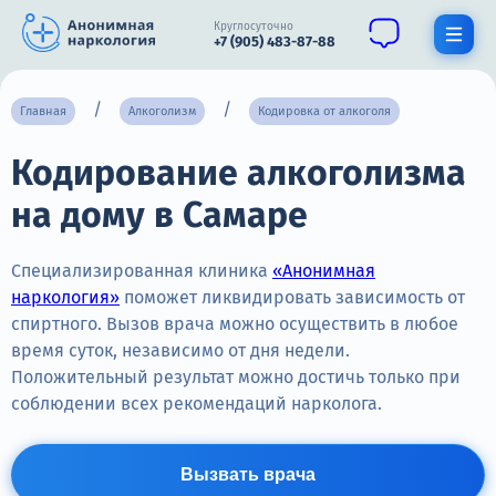
Круглосуточно
+7 (905) 483-87-88
Получить помощь специалиста
Главная
Алкоголизм
Кодировка от алкоголя
Кодирование алкоголизма
О нас
на дому в Самаре
Наркомания
Алкоголизм
Специализированная клиника
«Анонимная
наркология»
поможет ликвидировать зависимость от
Нарколог
спиртного. Вызов врача можно осуществить в любое
время суток, независимо от дня недели.
Стационар
Положительный результат можно достичь только при
соблюдении всех рекомендаций нарколога.
Психиатрия
Цены
Вызвать врача