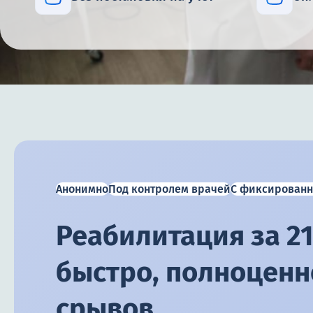
Анонимно
Под контролем врачей
С фиксированн
Реабилитация за 21
быстро, полноценно
срывов