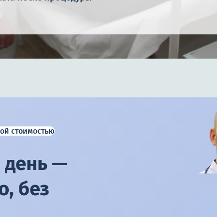
ой стоимостью
 день —
, без