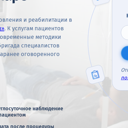
овления и реабилитации в
я»
. К услугам пациентов
современные методики
бригада специалистов
заранее оговоренного
От
по
углосуточное наблюдение
 пациентом
лата после процедуры