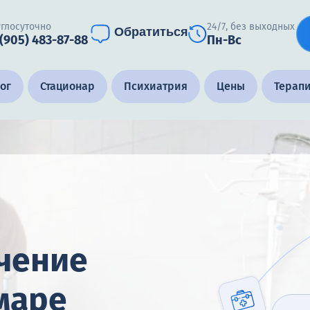
углосуточно
24/7, без выходных
Обратиться
 (905) 483-87-88
Пн-Вс
ог
Стационар
Психиатрия
Цены
Терап
чение
маре