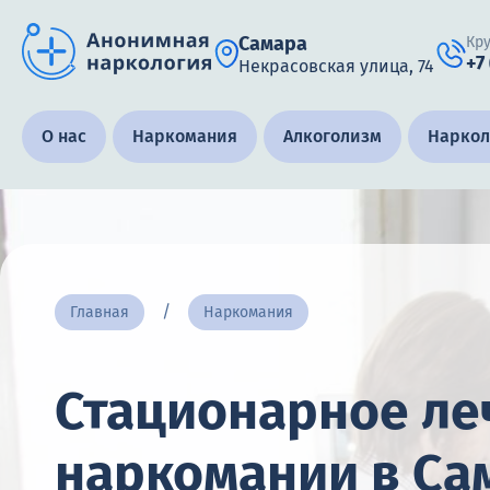
Самара
Кр
+7
Некрасовская улица, 74
Получить помощь специалиста
О нас
Наркомания
Алкоголизм
Наркол
Круглосуточно, анонимно
+7 (905) 483-87-88
Адрес call-центра
Главная
Наркомания
Самара, Некрасовская улица, 74
Стационарное ле
наркомании в Са