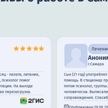
Лечени
Анони
г.Самара
яц - палата, питание,
Сын (21 год) употребля
 психолог помог
помощь. В стационар п
итации. На выходе
потом психолог, группы.
ая перезагрузка.
человечески. Выписали
сопровождения. Спасиб
Опубликован:
29.08.2