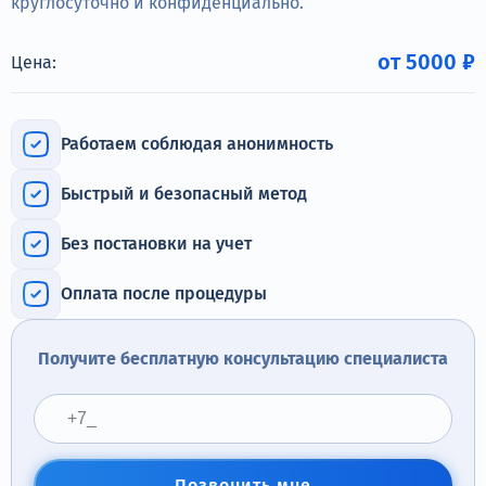
круглосуточно и конфиденциально.
Терапия
Контакты
от 5000 ₽
Цена:
Работаем соблюдая анонимность
Круглосуточно, анонимно
Быстрый и безопасный метод
+7 (905) 483-87-88
Без постановки на учет
Адрес call-центра
Самара, Некрасовская улица, 74
Оплата после процедуры
Получите бесплатную консультацию специалиста
Позвонить мне