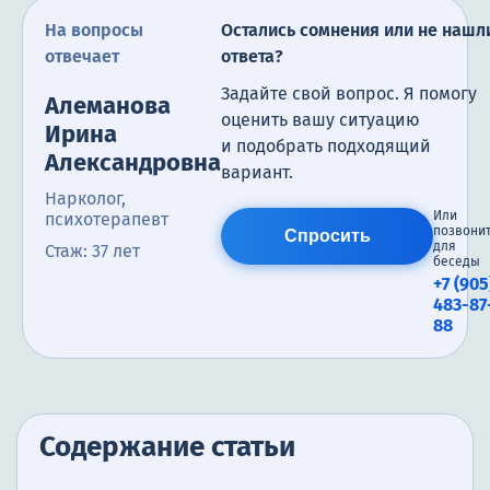
На вопросы
Остались сомнения или не нашл
отвечает
ответа?
Задайте свой вопрос. Я помогу
Алеманова
оценить вашу ситуацию
Ирина
и подобрать подходящий
Александровна
вариант.
Нарколог,
Или
психотерапевт
позвони
Спросить
для
Стаж: 37 лет
беседы
+7 (905
483-87
88
Содержание статьи