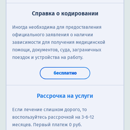
Справка о кодировании
Иногда необходима для предоставления
официального заявления о наличии
зависимости для получения медицинской
помощи, документов, суда, заграничных
поездок и устройства на работу.
бесплатно
Консультация по телефону
Рассрочка на услуги
Телефонная консультация: разбор вашей ситуации,
Если лечение слишком дорого, то
ответы на вопросы, рекомендации и пошаговые
воспользуйтесь рассрочкой на 3-6-12
советы. Помогаем разобраться в проблеме и
месяцев. Первый платеж 0 руб.
наметить решение в удобное для вас время.