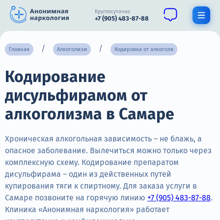
Круглосуточно
+7 (905) 483-87-88
Получить помощь специалиста
Главная
Алкоголизм
Кодировка от алкоголя
Кодирование
О нас
дисульфирамом от
Наркомания
алкоголизма в Самаре
Алкоголизм
Нарколог
Хроническая алкогольная зависимость – не блажь, а
опасное заболевание. Вылечиться можно только через
Стационар
комплексную схему. Кодирование препаратом
дисульфирама – один из действенных путей
Психиатрия
купирования тяги к спиртному. Для заказа услуги в
Самаре позвоните на горячую линию
+7 (905) 483-87-88
.
Цены
Клиника «Анонимная наркология» работает