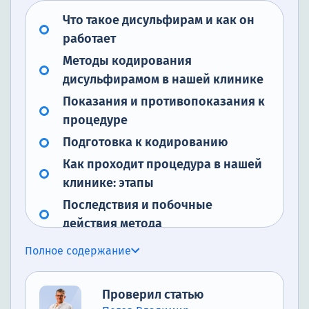
Что такое дисульфирам и как он
работает
Методы кодирования
дисульфирамом в нашей клинике
Показания и противопоказания к
процедуре
Подготовка к кодированию
Как проходит процедура в нашей
клинике: этапы
Последствия и побочные
действия метода
Плюсы и минусы кодирования
Полное содержание
дисульфирамом
Альтернативы дисульфираму:
Проверил статью
другие методы кодирования