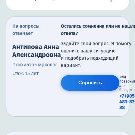
На вопросы
Остались сомнения или не нашл
отвечает
ответа?
Задайте свой вопрос. Я помогу
Антипова Анна
оценить вашу ситуацию
Александровна
и подобрать подходящий
Психиатр-нарколог
вариант.
Стаж: 15 лет
Или
позвони
Спросить
для
беседы
+7 (905
483-87
88