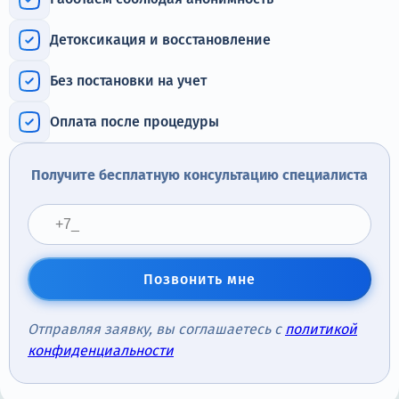
Терапия
Детоксикация и восстановление
Контакты
Без постановки на учет
Оплата после процедуры
Круглосуточно, анонимно
+7 (905) 483-87-88
Получите бесплатную консультацию специалиста
Адрес call-центра
Самара, Некрасовская улица, 74
Позвонить мне
Отправляя заявку, вы соглашаетесь с
политикой
конфиденциальности