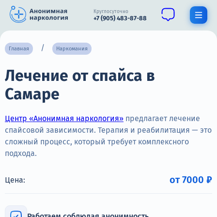
Круглосуточно
+7 (905) 483-87-88
Получить помощь специалиста
Главная
Наркомания
Лечение от спайса в
О нас
Самаре
Наркомания
Алкоголизм
Центр «Анонимная наркология»
предлагает лечение
спайсовой зависимости. Терапия и реабилитация — это
Нарколог
сложный процесс, который требует комплексного
подхода.
Стационар
Психиатрия
от 7000 ₽
Цена:
Цены
Работаем соблюдая анонимность