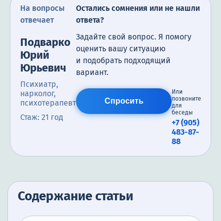
На вопросы
Остались сомнения или не нашли
отвечает
ответа?
Задайте свой вопрос. Я помогу
Подварко
оценить вашу ситуацию
Юрий
и подобрать подходящий
Юрьевич
вариант.
Психиатр,
Или
нарколог,
позвоните
Спросить
психотерапевт
для
беседы
Стаж: 21 год
+7 (905)
483-87-
88
Содержание статьи