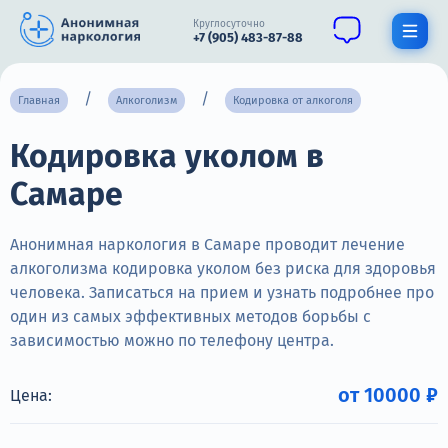
Круглосуточно
+7 (905) 483-87-88
Получить помощь специалиста
Главная
Алкоголизм
Кодировка от алкоголя
Кодировка уколом в
О нас
Самаре
Наркомания
Алкоголизм
Анонимная наркология в Самаре проводит лечение
алкоголизма кодировка уколом без риска для здоровья
Нарколог
человека. Записаться на прием и узнать подробнее про
один из самых эффективных методов борьбы с
Стационар
зависимостью можно по телефону центра.
Психиатрия
от 10000 ₽
Цена:
Цены