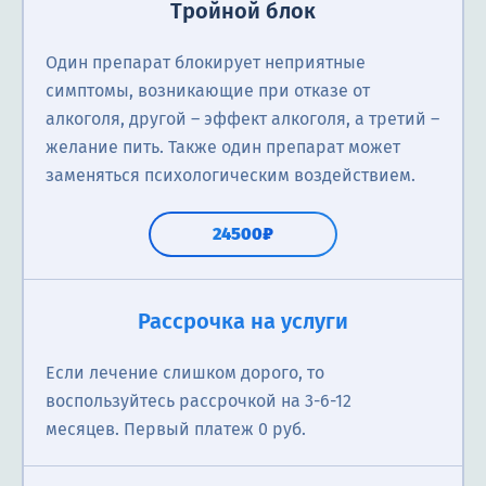
Тройной блок
Один препарат блокирует неприятные
симптомы, возникающие при отказе от
алкоголя, другой – эффект алкоголя, а третий –
желание пить. Также один препарат может
заменяться психологическим воздействием.
24500₽
Первичная консультация нарколога
Справка о кодировании
Первичная консультация нарколога
Рассрочка на услуги
Нарколог анализирует состояние пациента в
Иногда необходима для предоставления
Нарколог анализирует состояние пациента в
Если лечение слишком дорого, то
отношении наркологических проблем; выявление
официального заявления о наличии зависимости
отношении наркологических проблем; выявление
воспользуйтесь рассрочкой на 3-6-12
наличия зависимости; назначение
для получения медицинской помощи, документов,
наличия наркотической зависимости; назначение
месяцев. Первый платеж 0 руб.
соответствующего лечения; консультацию
суда, заграничных поездок и устройства на работу.
соответствующего лечения; консультацию
родственников о проблеме зависимости близкого
родственников о проблеме зависимости близкого