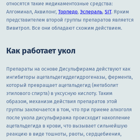
относятся такие медикаментозные средства:
Алгоминал, Аквилонг,
Торпедо
,
Эспераль
,
SIT
. Ярким
представителем второй группы препаратов является
Вивитрол. Все они обладают схожим действием.
Как работает укол
Препараты на основе Дисульфирама действуют как
ингибиторы ацетальдегиддегидрогеназы, фермента,
который превращает ацетальдегид (метаболит
этилового спирта) в уксусную кислоту. Таким
образом, механизм действия препаратов этой
группы заключается в том, что при приеме алкоголя
после укола дисульфирама происходит накопление
ацетальдегида в крови, что вызывает сильнейшую
реакцию в виде тошноты, рвоты, сердцебиения,