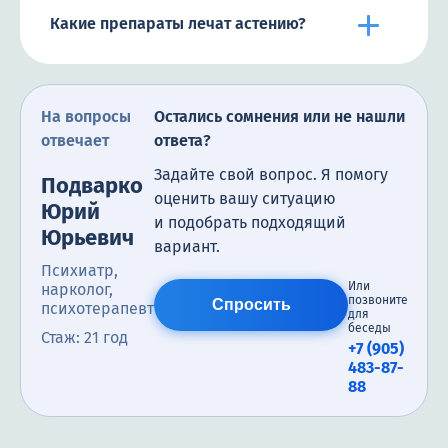
Какие препараты лечат астению?
На вопросы
Остались сомнения или не нашли
отвечает
ответа?
Задайте свой вопрос. Я помогу
Подварко
оценить вашу ситуацию
Юрий
и подобрать подходящий
Юрьевич
вариант.
Психиатр,
Или
нарколог,
позвоните
Спросить
психотерапевт
для
беседы
Стаж: 21 год
+7 (905)
483-87-
88