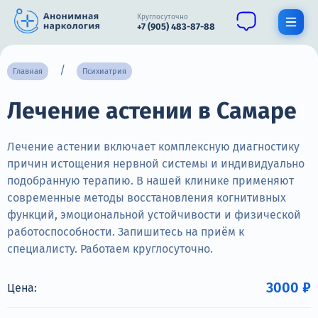
Круглосуточно
+7 (905) 483-87-88
Получить помощь специалиста
Главная
Психиатрия
Лечение астении в Самаре
О нас
Наркомания
Лечение астении включает комплексную диагностику
причин истощения нервной системы и индивидуально
Алкоголизм
подобранную терапию. В нашей клинике применяют
современные методы восстановления когнитивных
Нарколог
функций, эмоциональной устойчивости и физической
Стационар
работоспособности. Запишитесь на приём к
специалисту. Работаем круглосуточно.
Психиатрия
3000 ₽
Цена:
Цены