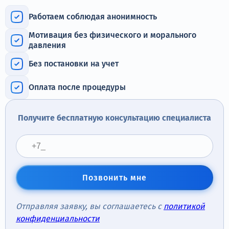
Терапия
Работаем соблюдая анонимность
Контакты
Мотивация без физического и морального
давления
Без постановки на учет
Круглосуточно, анонимно
Оплата после процедуры
+7 (905) 483-87-88
Адрес call-центра
Получите бесплатную консультацию специалиста
Самара, Некрасовская улица, 74
Позвонить мне
Отправляя заявку, вы соглашаетесь с
политикой
конфиденциальности