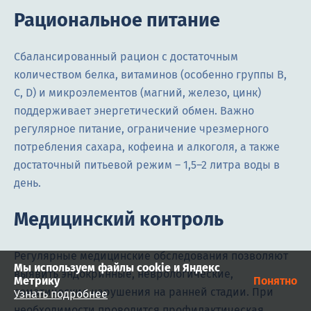
Рациональное питание
Сбалансированный рацион с достаточным
количеством белка, витаминов (особенно группы B,
C, D) и микроэлементов (магний, железо, цинк)
поддерживает энергетический обмен. Важно
регулярное питание, ограничение чрезмерного
потребления сахара, кофеина и алкоголя, а также
достаточный питьевой режим – 1,5–2 литра воды в
день.
Медицинский контроль
Регулярные медицинские обследования позволяют
Мы используем файлы cookie и Яндекс
выявить эндокринные, неврологические,
Метрику
Понятно
соматические нарушения на ранней стадии. При
Узнать подробнее
необходимости проводится профилактическая