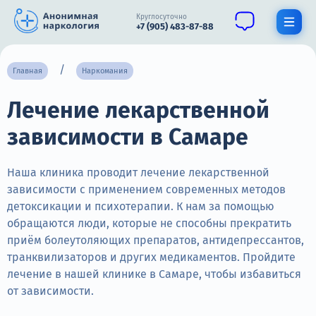
Круглосуточно
+7 (905) 483-87-88
Получить помощь специалиста
Главная
Наркомания
Лечение лекарственной
О нас
зависимости в Самаре
Наркомания
Алкоголизм
Наша клиника проводит лечение лекарственной
зависимости с применением современных методов
Нарколог
детоксикации и психотерапии. К нам за помощью
обращаются люди, которые не способны прекратить
Стационар
приём болеутоляющих препаратов, антидепрессантов,
транквилизаторов и других медикаментов. Пройдите
Психиатрия
лечение в нашей клинике в Самаре, чтобы избавиться
Цены
от зависимости.