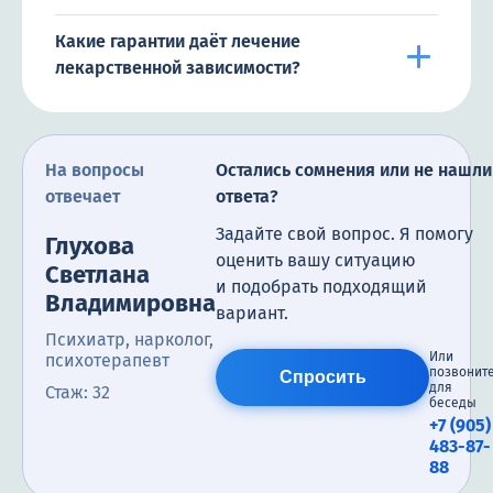
Какие гарантии даёт лечение
лекарственной зависимости?
На вопросы
Остались сомнения или не нашли
отвечает
ответа?
Задайте свой вопрос. Я помогу
Глухова
оценить вашу ситуацию
Светлана
и подобрать подходящий
Владимировна
вариант.
Психиатр, нарколог,
Или
психотерапевт
позвонит
Спросить
для
Стаж: 32
беседы
+7 (905)
483-87-
88