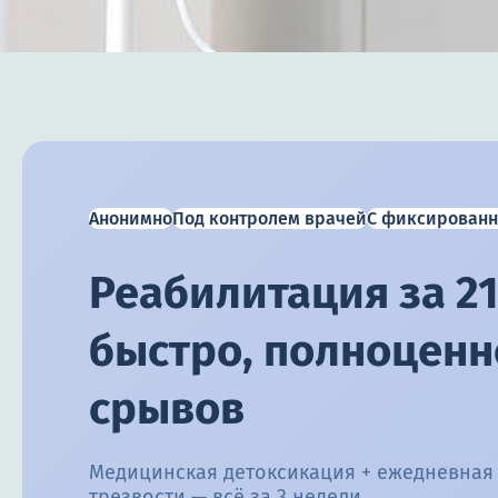
Анонимно
Под контролем врачей
С фиксированн
Реабилитация за 21
быстро, полноценно
срывов
Медицинская детоксикация + ежедневная
трезвости — всё за 3 недели.