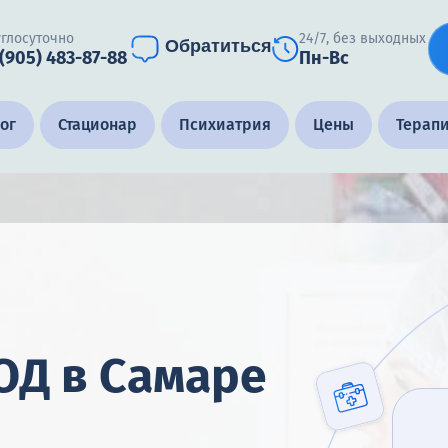
углосуточно
24/7, без выходных
Обратиться
 (905) 483-87-88
Пн-Вс
ог
Стационар
Психиатрия
Цены
Терап
ОД в Самаре