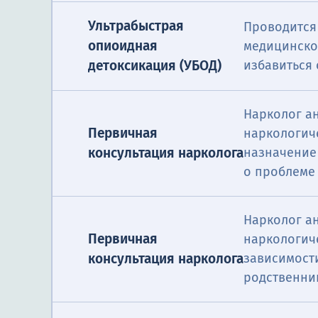
Ультрабыстрая
Проводится
опиоидная
медицинско
избавиться
детоксикация (УБОД)
Нарколог а
Первичная
наркологич
консультация нарколога
назначение
о проблеме 
Нарколог а
Первичная
наркологич
консультация нарколога
зависимост
родственни