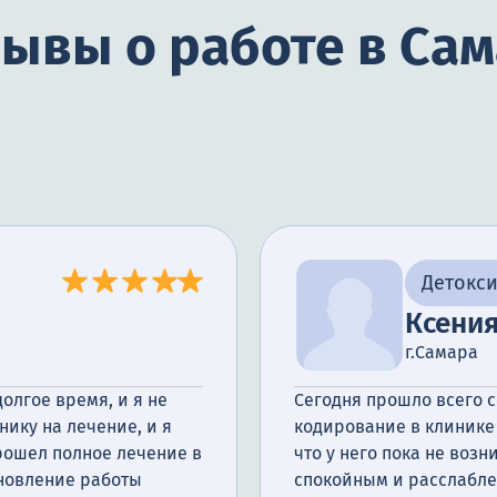
ывы о работе в Са
Детокс
Ксени
г.Самара
олгое время, и я не
Сегодня прошло всего с
нику на лечение, и я
кодирование в клинике 
прошел полное лечение в
что у него пока не возн
ановление работы
спокойным и расслаблен