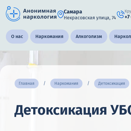
Самара
Кр
+7
Некрасовская улица, 74
Получить помощь специалиста
О нас
Наркомания
Алкоголизм
Наркол
Круглосуточно, анонимно
+7 (905) 483-87-88
Адрес call-центра
Главная
Наркомания
Детоксикация
Самара, Некрасовская улица, 74
Детоксикация УБ