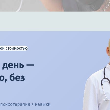
ой стоимостью
 день —
, без
 психотерапия + навыки