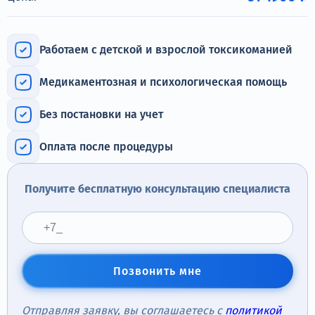
Терапия
Контакты
Работаем с детской и взрослой токсикоманией
Медикаментозная и психологическая помощь
Без постановки на учет
Круглосуточно, анонимно
+7 (905) 483-87-88
Оплата после процедуры
Адрес call-центра
Самара, Некрасовская улица, 74
Получите бесплатную консультацию специалиста
Позвонить мне
Отправляя заявку, вы соглашаетесь с
политикой