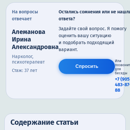
На вопросы
Остались сомнения или не нашл
отвечает
ответа?
Задайте свой вопрос. Я помогу
Алеманова
оценить вашу ситуацию
Ирина
и подобрать подходящий
Александровна
вариант.
Нарколог,
Или
психотерапевт
позвони
Спросить
для
Стаж: 37 лет
беседы
+7 (905
483-87
88
Содержание статьи