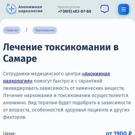
Круглосуточно
+7 (905) 483-87-88
Получить помощь специалиста
Главная
Наркомания
Лечение токсикомании в
О нас
Самаре
Наркомания
Алкоголизм
Сотрудники медицинского центра
«Анонимная
наркология»
помогут быстро и с гарантией
Нарколог
ликвидировать зависимость от химических веществ.
Лечение наркомании и токсикомании осуществляется
Стационар
анонимно. Вид терапии будет подобрать в зависимости
от возраста, особенностей здоровья пациента и других
Психиатрия
факторов.
Цены
от 1900 ₽
Цена: