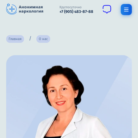
Круглосуточно
+7 (905) 483-87-88
Получить помощь специалиста
Главная
О нас
О нас
Наркомания
Алкоголизм
Нарколог
Стационар
Психиатрия
Терапия