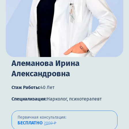
Цены
Контакты
Круглосуточно, анонимно
+7 (905) 483-87-88
Алеманова Ирина
Адрес call-центра
Самара, Некрасовская улица, 74
Александровна
Стаж Работы:
40 Лет
Специализация:
Нарколог, психотерапевт
Первичная консультация:
БЕСПЛАТНО
2000 ₽