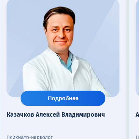
Подробнее
Казачков Алексей Владимирович
Психиатр-нарколог
Н