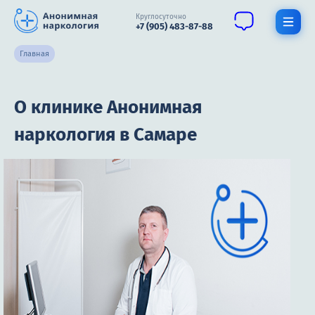
Круглосуточно
+7 (905) 483-87-88
Главная
Получить помощь специалиста
О клинике Анонимная
О нас
наркология в Самаре
Наркомания
Алкоголизм
Нарколог
Стационар
Психиатрия
Цены