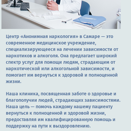
Терапия
Контакты
Центр «Анонимная наркология» в Самаре — это
современное медицинское учреждение,
Круглосуточно, анонимно
специализирующееся на лечении зависимости от
наркотиков и алкоголя. Она предлагает широкий
+7 (905) 483-87-88
спектр услуг для помощи людям, страдающим от
Адрес call-центра
наркотической или алкогольной зависимости, и
Самара, Некрасовская улица, 74
помогает им вернуться к здоровой и полноценной
жизни.
Наша клиника, посвященная заботе о здоровье и
благополучии людей, страдающих зависимостями.
Наша цель — помочь каждому нашему пациенту
вернуться к полноценной и здоровой жизни,
предоставляя им квалифицированную помощь и
поддержку на пути к выздоровлению.