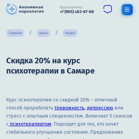
Круглосуточно
+7 (905) 483-87-88
Получить помощь специалиста
Главная
Цены
Акции
О нас
Скидка 20% на курс
Наркомания
психотерапии в Самаре
Алкоголизм
Нарколог
Курс психотерапии со скидкой 20% – отличный
Стационар
способ проработать
тревожность
,
депрессию
или
Психиатрия
стресс с опытным специалистом. Включает 5 сеансов
с
психотерапевтом
. Подходит для тех, кто хочет
Терапия
стабильного улучшения состояния. Предложение